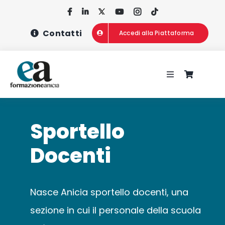
Salta
al
Contatti
Accedi alla Piattaforma
contenuto
Toggle
Navigation
HOME
Sportello
CHI SIAMO
Docenti
CONCORSI
Nasce Anicia sportello docenti, una
CORSI DI FOR
sezione in cui il personale della scuola