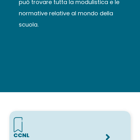
può trovare tutta la modulistica e le
WEBINAR
normative relative al mondo della
scuola.
UNIVERSITÀ
SCUOLA
SERVIZI PER L
CERTIFICAZIO
NEWS
CCNL