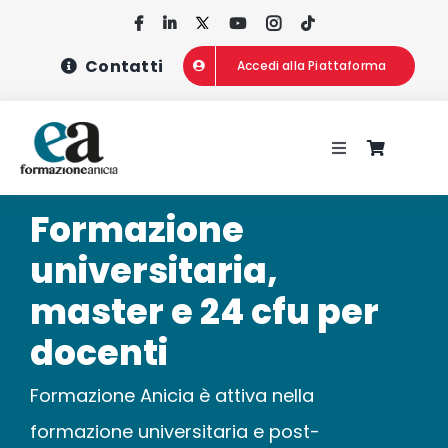
Salta
al
Contatti
Accedi alla Piattaforma
contenuto
Toggle
Navigation
HOME
Formazione
universitaria,
CHI SIAMO
master e 24 cfu per
CONCORSI
docenti
Formazione Anicia è attiva nella
CORSI DI FOR
formazione universitaria e post-