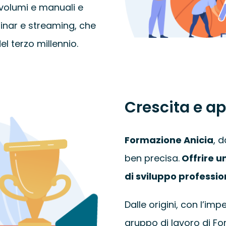
 volumi e manuali e
inar
e
streaming,
che
l terzo millennio.
Crescita e a
Formazione Anicia
, 
ben precisa.
O
ffrire 
di sviluppo professio
Dalle origini, con l’im
gruppo di lavoro di Fo