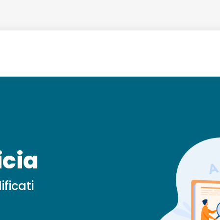
icia
ficati