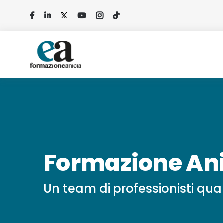
Salta
al
contenuto
Formazione An
Un team di professionisti quali