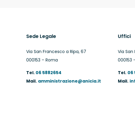
Sede Legale
Uffici
Via San Francesco a Ripa, 67
Via San 
000153 – Roma
000153 
Tel.
06 5882654
Tel.
06
Mail.
amministrazione@anicia.it
Mail.
in