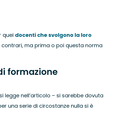
UNIVERSITÀ
SCUOLA
r quei
docenti che svolgono la loro
no contrari, ma prima o poi questa norma
SERVIZI PER LE S
 di formazione
CERTIFICAZIONI
NEWS
si legge nell’articolo – si sarebbe dovuta
er una serie di circostanze nulla si è