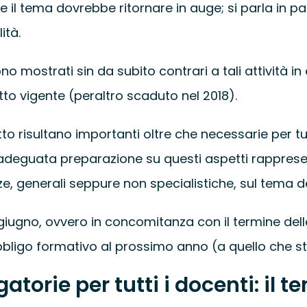
il tema dovrebbe ritornare in auge; si parla in par
ità.
o mostrati sin da subito contrari a tali attività in
tto vigente (peraltro scaduto nel 2018).
tto risultano importanti oltre che necessarie per tut
Un’adeguata preparazione su questi aspetti rappre
 generali seppure non specialistiche, sul tema del
giugno, ovvero in concomitanza con il termine delle
ligo formativo al prossimo anno (a quello che sta
atorie per tutti i docenti: il 