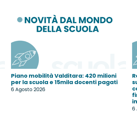
Piano mobilità Valditara: 420 milioni
R
per la scuola e 15mila docenti pagati
s
c
6 Agosto 2026
f
i
6