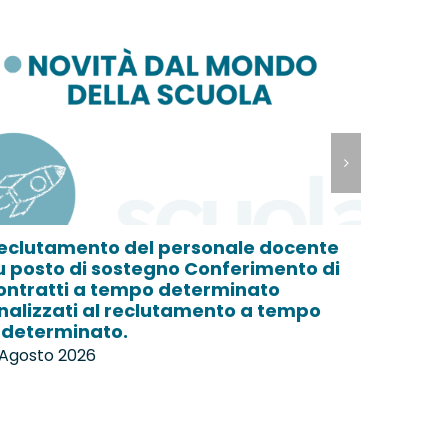
eclutamento del personale docente
Scuola 
u posto di sostegno Conferimento di
libera 
ontratti a tempo determinato
mantenu
inalizzati al reclutamento a tempo
formaz
ndeterminato.
entrerà
second
 Agosto 2026
6 Agost