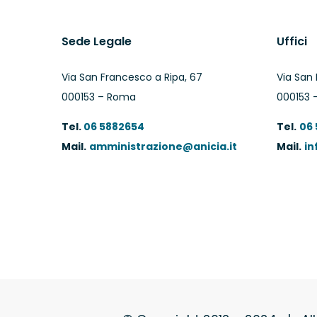
Sede Legale
Uffici
Via San Francesco a Ripa, 67
Via San 
000153 – Roma
000153 
Tel.
06 5882654
Tel.
06
Mail.
amministrazione@anicia.it
Mail.
in