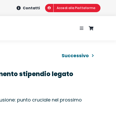
Contatti
Accedi alla Piattaforma
Toggle
Navigation
HOME
Successivo
CHI SIAMO
mento stipendio legato
CONCORSI
CORSI DI FORMA
clusione: punto cruciale nel prossimo
WEBINAR