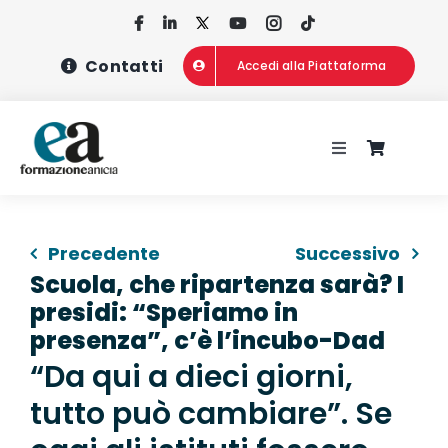
Salta
al
Contatti
Accedi alla Piattaforma
contenuto
Toggle
Navigation
HOME
Precedente
Successivo
CHI SIAMO
Scuola, che ripartenza sarà? I
presidi: “Speriamo in
CONCORSI
presenza”, c’è l’incubo-Dad
“Da qui a dieci giorni,
CORSI DI FOR
tutto può cambiare”. Se