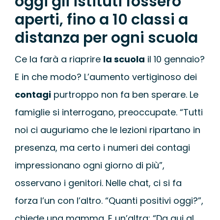
oggi gli istituti fossero
WEBINAR
aperti, fino a 10 classi a
distanza per ogni scuola
UNIVERSITÀ
Ce la farà a riaprire
la scuola
il 10 gennaio?
SCUOLA
E in che modo? L’aumento vertiginoso dei
contagi
purtroppo non fa ben sperare. Le
SERVIZI PER L
famiglie si interrogano, preoccupate. “Tutti
noi ci auguriamo che le lezioni ripartano in
CERTIFICAZIO
presenza, ma certo i numeri dei contagi
impressionano ogni giorno di più”,
NEWS
osservano i genitori. Nelle chat, ci si fa
forza l’un con l’altro. “Quanti positivi oggi?”,
chiede una mamma. E un’altra: “Da qui al