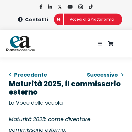
Salta
al
Contatti
Accedi alla Piattaforma
contenuto
Toggle
Navigation
HOME
Precedente
Successivo
CHI SIAMO
Maturità 2025, il commissario
esterno
CONCORSI
La Voce della scuola
CORSI DI FOR
Maturità 2025: come diventare
commissario esterno.