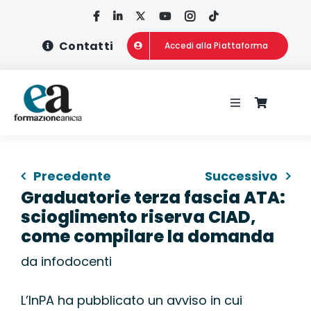
Salta
al
Contatti
Accedi alla Piattaforma
contenuto
Toggle
Navigation
HOME
Precedente
Successivo
CHI SIAMO
Graduatorie terza fascia ATA:
scioglimento riserva CIAD,
CONCORSI
come compilare la domanda
da infodocenti
CORSI DI FOR
L’InPA ha pubblicato un avviso in cui