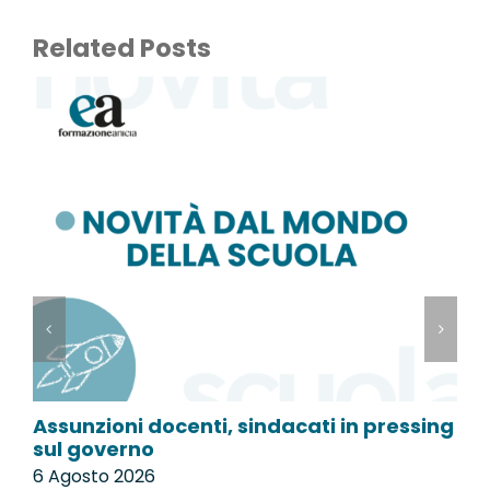
Related Posts
Assunzioni docenti, sindacati in pressing
P
sul governo
l
6 Agosto 2026
6