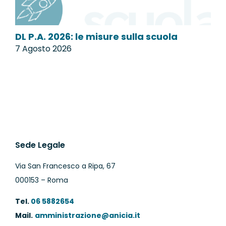
DL P.A. 2026: le misure sulla scuola
M
7 Agosto 2026
7
Sede Legale
Via San Francesco a Ripa, 67
000153 – Roma
Tel.
06 5882654
Mail.
amministrazione@anicia.it