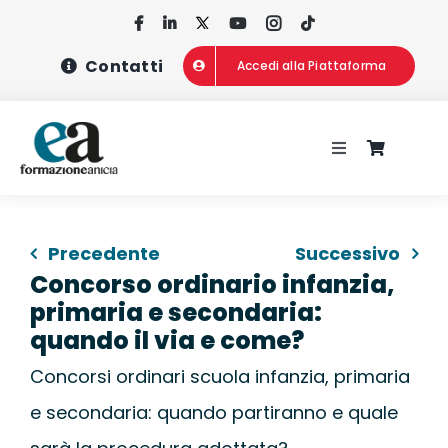
Salta
al
Contatti
Accedi alla Piattaforma
contenuto
Toggle
Navigation
HOME
Precedente
Successivo
CHI SIAMO
Concorso ordinario infanzia,
primaria e secondaria:
CONCORSI
quando il via e come?
Concorsi ordinari scuola infanzia, primaria
CORSI DI FOR
e secondaria: quando partiranno e quale