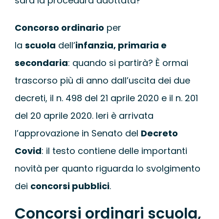
sarà la procedura adottata?
WEBINAR
Concorso ordinario
per
UNIVERSITÀ
la
scuola
dell’
infanzia, primaria e
secondaria
: quando si partirà? È ormai
SCUOLA
trascorso più di anno dall’uscita dei due
decreti, il n. 498 del 21 aprile 2020 e il n. 201
SERVIZI PER L
del 20 aprile 2020. Ieri è arrivata
l’approvazione in Senato del
Decreto
CERTIFICAZIO
Covid
: il testo contiene delle importanti
novità per quanto riguarda lo svolgimento
NEWS
dei
concorsi pubblici
.
Concorsi ordinari scuola,