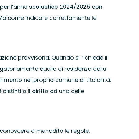
ia per l’anno scolastico 2024/2025 con
UNIVERSITÀ
a. Ma come indicare correttamente le
SCUOLA
SERVIZI PER LE S
zione provvisoria. Quando si richiede il
gatoriamente quello di residenza della
CERTIFICAZIONI
erimento nel proprio comune di titolarità,
tinti o il diritto ad una delle
NEWS
 conoscere a menadito le regole,