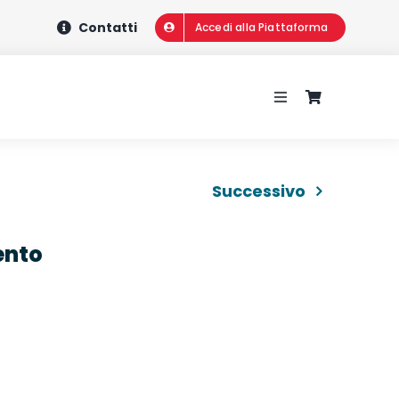
Contatti
Accedi alla Piattaforma
Toggle
Navigation
HOME
Successivo
CHI SIAMO
ento
CONCORSI
CORSI DI FORMA
WEBINAR