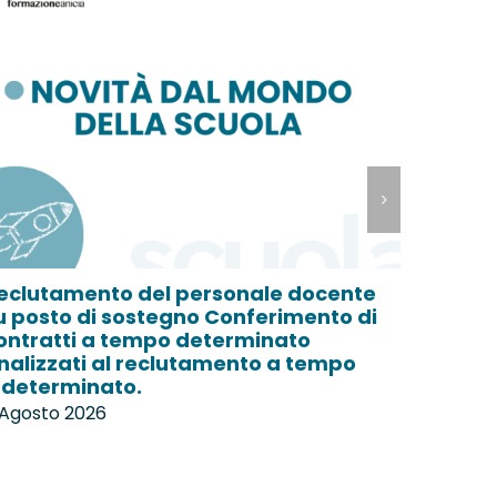
eclutamento del personale docente
Scuola 
u posto di sostegno Conferimento di
libera 
ontratti a tempo determinato
mantenu
inalizzati al reclutamento a tempo
formaz
ndeterminato.
entrerà
second
 Agosto 2026
6 Agost