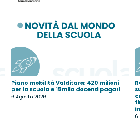
Piano mobilità Valditara: 420 milioni
R
per la scuola e 15mila docenti pagati
s
c
6 Agosto 2026
f
i
6