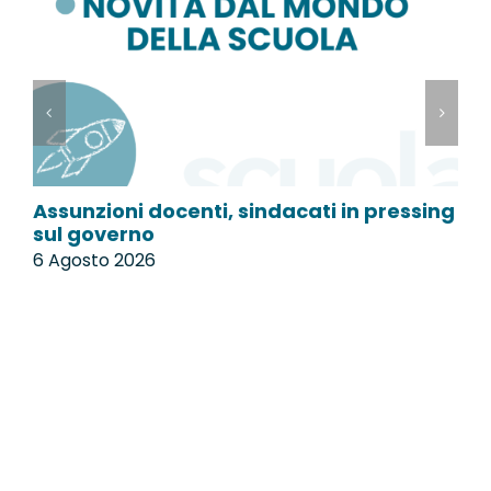
Assunzioni docenti, sindacati in pressing
P
sul governo
l
6 Agosto 2026
6