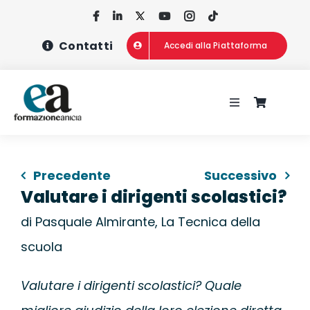
Salta
al
Contatti
Accedi alla Piattaforma
contenuto
Toggle
Navigation
HOME
Precedente
Successivo
CHI SIAMO
Valutare i dirigenti scolastici?
di Pasquale Almirante, La Tecnica della
CONCORSI
scuola
CORSI DI FOR
Valutare i dirigenti scolastici? Quale