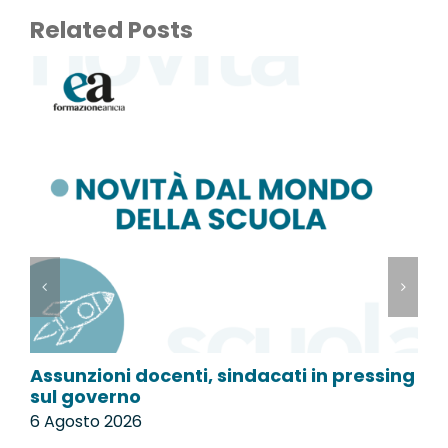
Related Posts
Assunzioni docenti, sindacati in pressing
P
sul governo
l
6 Agosto 2026
6