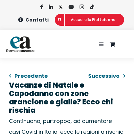
Salta
al
Contatti
Accedi alla Piattaforma
contenuto
Toggle
Navigation
HOME
Precedente
Successivo
CHI SIAMO
Vacanze di Natale e
Capodanno con zone
CONCORSI
arancione e gialle? Ecco chi
rischia
CORSI DI FOR
Continuano, purtroppo, ad aumentare i
casi Covid in Italia: ecco le regioni a rischio