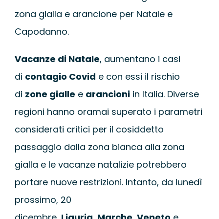
WEBINAR
zona gialla e arancione per Natale e
Capodanno.
UNIVERSITÀ
Vacanze di Natale
, aumentano i casi
SCUOLA
di
contagio Covid
e con essi il rischio
di
zone gialle
e
arancioni
in Italia. Diverse
SERVIZI PER L
regioni hanno oramai superato i parametri
considerati critici per il cosiddetto
CERTIFICAZIO
passaggio dalla zona bianca alla zona
gialla e le vacanze natalizie potrebbero
NEWS
portare nuove restrizioni. Intanto, da lunedì
prossimo, 20
dicembre,
Liguria
,
Marche
,
Veneto
e