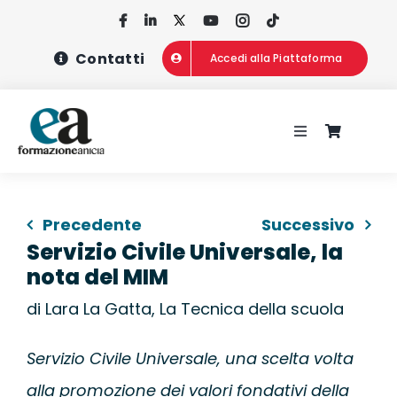
Salta
al
Contatti
Accedi alla Piattaforma
contenuto
Toggle
Navigation
HOME
Precedente
Successivo
CHI SIAMO
Servizio Civile Universale, la
nota del MIM
CONCORSI
di Lara La Gatta, La Tecnica della scuola
CORSI DI FOR
Servizio Civile Universale, una scelta volta
alla promozione dei valori fondativi della