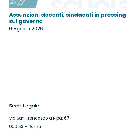
Assunzioni docenti, sindacati in pressing
P
sul governo
l
6 Agosto 2026
6
Sede Legale
Via San Francesco a Ripa, 67
000153 – Roma