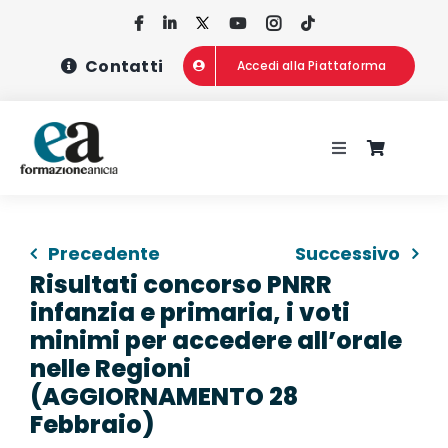
Salta
al
Contatti
Accedi alla Piattaforma
contenuto
Toggle
Navigation
HOME
Precedente
Successivo
CHI SIAMO
Risultati concorso PNRR
infanzia e primaria, i voti
CONCORSI
minimi per accedere all’orale
nelle Regioni
(AGGIORNAMENTO 28
CORSI DI FOR
Febbraio)