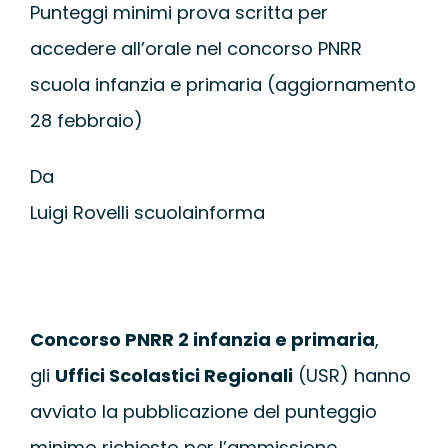
Punteggi minimi prova scritta per
WEBINAR
accedere all’orale nel concorso PNRR
UNIVERSITÀ
scuola infanzia e primaria (aggiornamento
28 febbraio)
SCUOLA
Da
Luigi Rovelli scuolainforma
SERVIZI PER L
CERTIFICAZIO
Concorso PNRR 2 infanzia e primaria
,
NEWS
gli
Uffici Scolastici Regionali
(USR) hanno
avviato la pubblicazione del punteggio
minimo richiesto per l’ammissione