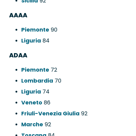
Sicilia
92
AAAA
Piemonte
90
Liguria
84
ADAA
Piemonte
72
Lombardia
70
Liguria
74
Veneto
86
Friuli-Venezia Giulia
92
Marche
92
Toscana
84