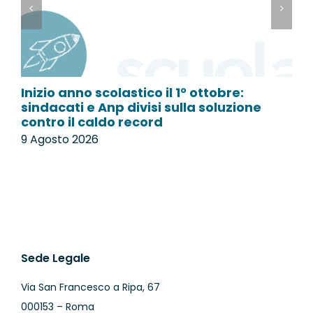
Inizio anno scolastico il 1° ottobre:
L
sindacati e Anp divisi sulla soluzione
p
contro il caldo record
9
9 Agosto 2026
Sede Legale
Via San Francesco a Ripa, 67
000153 – Roma