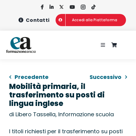
Salta
al
Contatti
Accedi alla Piattaforma
contenuto
Toggle
Navigation
HOME
Precedente
Successivo
CHI SIAMO
Mobilità primaria, il
trasferimento su posti di
CONCORSI
lingua inglese
di Libero Tassella, Informazione scuola
CORSI DI FOR
I titoli richiesti per il trasferimento su posti