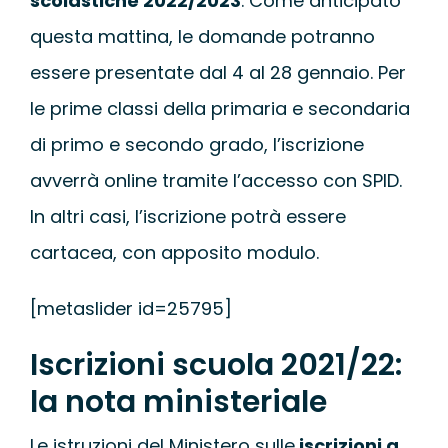
scolastiche 2022/2023
. Come anticipato
WEBINAR
questa mattina, le domande potranno
essere presentate dal 4 al 28 gennaio. Per
UNIVERSITÀ
le prime classi della primaria e secondaria
di primo e secondo grado, l’iscrizione
SCUOLA
avverrà online tramite l’accesso con SPID.
SERVIZI PER L
In altri casi, l’iscrizione potrà essere
cartacea, con apposito modulo.
CERTIFICAZIO
[metaslider id=25795]
NEWS
Iscrizioni scuola 2021/22:
la nota ministeriale
Le istruzioni del Ministero sulle
iscrizioni a