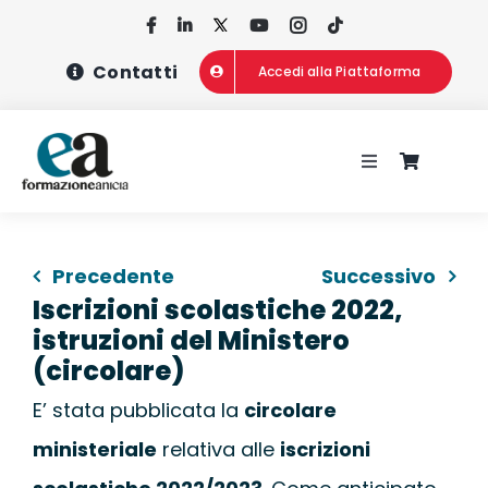
Salta
al
Contatti
Accedi alla Piattaforma
contenuto
Toggle
Navigation
HOME
Precedente
Successivo
CHI SIAMO
Iscrizioni scolastiche 2022,
istruzioni del Ministero
CONCORSI
(circolare)
E’ stata pubblicata la
circolare
CORSI DI FOR
ministeriale
relativa alle
iscrizioni