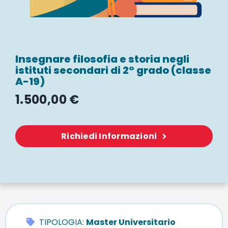
WEBINAR
UNIVERSITÀ
Insegnare filosofia e storia negli
istituti secondari di 2° grado (classe
SCUOLA
A-19)
1.500,00
€
SERVIZI PER L
Richiedi Informazioni
CERTIFICAZIO
NEWS
TIPOLOGIA:
Master Universitario