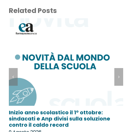
Related Posts
Inizio anno scolastico il 1° ottobre:
L
sindacati e Anp divisi sulla soluzione
p
contro il caldo record
9