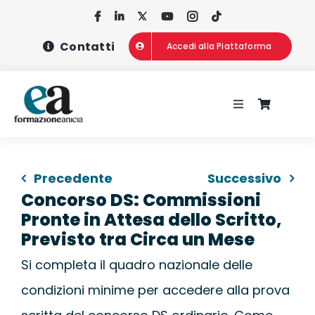
Salta
al
Contatti
Accedi alla Piattaforma
contenuto
Toggle
Navigation
HOME
Precedente
Successivo
CHI SIAMO
Concorso DS: Commissioni
Pronte in Attesa dello Scritto,
CONCORSI
Previsto tra Circa un Mese
Si completa il quadro nazionale delle
CORSI DI FOR
condizioni minime per accedere alla prova