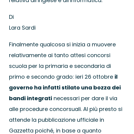
relativa all’inglese e all’informatica.
WEBINAR
Di
UNIVERSITÀ
Lara Sardi
Finalmente qualcosa si inizia a muovere
SCUOLA
relativamente ai tanto attesi concorsi
SERVIZI PER L
scuola per la primaria e secondaria di
primo e secondo grado: ieri 26 ottobre
il
CERTIFICAZIO
governo ha infatti stilato una bozza dei
bandi integrati
necessari per dare il via
NEWS
alle procedure concorsuali. Al più presto si
attende la pubblicazione ufficiale in
Gazzetta poiché, in base a quanto