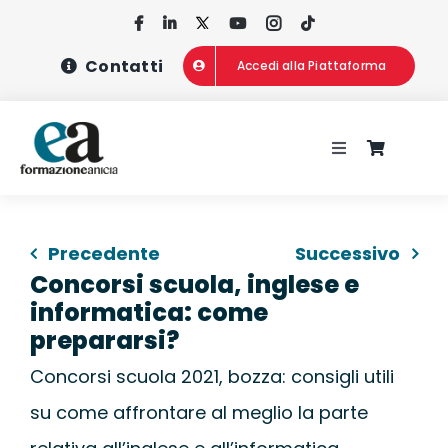
Salta
al
Contatti
Accedi alla Piattaforma
contenuto
Toggle
Navigation
HOME
Precedente
Successivo
CHI SIAMO
Concorsi scuola, inglese e
informatica: come
CONCORSI
prepararsi?
Concorsi scuola 2021, bozza: consigli utili
CORSI DI FOR
su come affrontare al meglio la parte