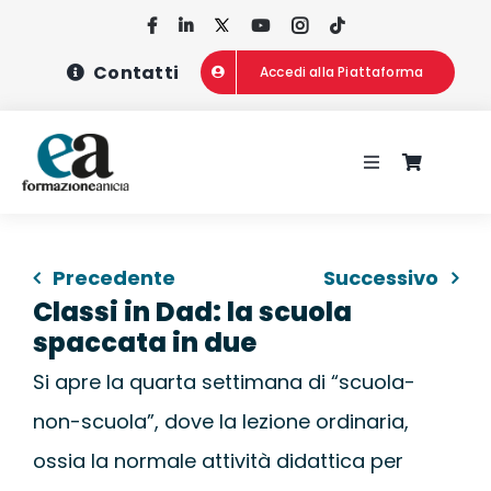
Salta
al
Contatti
Accedi alla Piattaforma
contenuto
Toggle
Navigation
HOME
Precedente
Successivo
CHI SIAMO
Classi in Dad: la scuola
spaccata in due
CONCORSI
Si apre la quarta settimana di “scuola-
non-scuola”, dove la lezione ordinaria,
CORSI DI FOR
ossia la normale attività didattica per