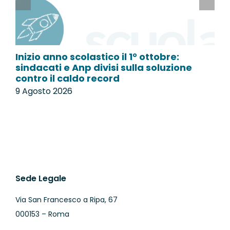
Inizio anno scolastico il 1° ottobre:
L
sindacati e Anp divisi sulla soluzione
p
contro il caldo record
9
9 Agosto 2026
Sede Legale
Via San Francesco a Ripa, 67
000153 – Roma