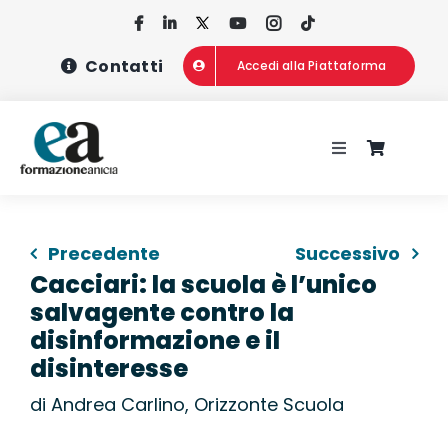
Salta
al
Contatti
Accedi alla Piattaforma
contenuto
Toggle
Navigation
HOME
Precedente
Successivo
CHI SIAMO
Cacciari: la scuola è l’unico
salvagente contro la
CONCORSI
disinformazione e il
disinteresse
CORSI DI FOR
di Andrea Carlino,
Orizzonte Scuola