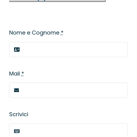
WEBINAR
UNIVERSITÀ
Nome e Cognome
*
SCUOLA
SERVIZI PER L
Mail
*
CERTIFICAZIO
NEWS
Scrivici