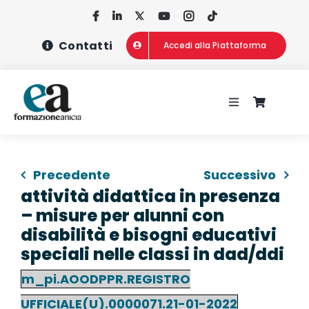
Salta
al
Contatti
Accedi alla Piattaforma
contenuto
Toggle
Navigation
HOME
Precedente
Successivo
CHI SIAMO
attività didattica in presenza
– misure per alunni con
CONCORSI
disabilità e bisogni educativi
speciali nelle classi in dad/ddi
CORSI DI FOR
m_pi.AOODPPR.REGISTRO
UFFICIALE(U).0000071.21-01-2022