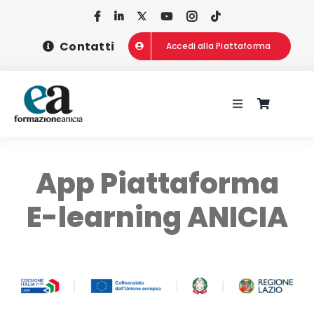
Salta
al
Contatti
Accedi alla Piattaforma
contenuto
Toggle
Navigation
HOME
App Piattaforma
CHI SIAMO
E-learning ANICIA
CONCORSI
CORSI DI FOR