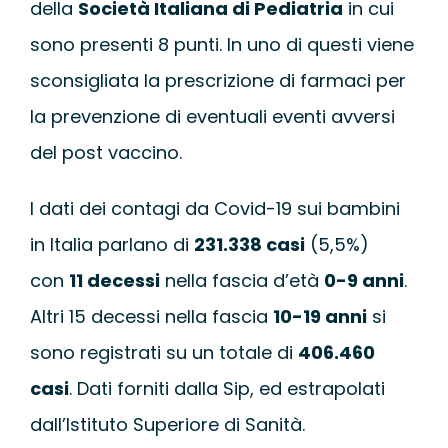
della
Società Italiana di Pediatria
in cui
WEBINAR
sono presenti 8 punti. In uno di questi viene
sconsigliata la prescrizione di farmaci per
UNIVERSITÀ
la prevenzione di eventuali eventi avversi
SCUOLA
del post vaccino.
I dati dei contagi da Covid-19 sui bambini
SERVIZI PER L
in Italia parlano di
231.338 casi
(5,5%)
con
11 decessi
nella fascia d’età
0-9 anni
.
CERTIFICAZIO
Altri 15 decessi nella fascia
10-19 anni
si
NEWS
sono registrati su un totale di
406.460
casi
. Dati forniti dalla Sip, ed estrapolati
dall’Istituto Superiore di Sanità.