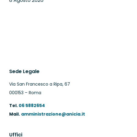
8 Agosto 2026
8
Sede Legale
Via San Francesco a Ripa, 67
000153 – Roma
Tel.
06 5882654
Mail.
amministrazione@anicia.it
Uffici