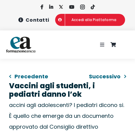
Salta
al
Contatti
Accedi alla Piattaforma
contenuto
Toggle
Navigation
HOME
Precedente
Successivo
CHI SIAMO
Vaccini agli studenti, i
pediatri danno l’ok
CONCORSI
accini agli adolescenti? I pediatri dicono si.
È quello che emerge da un documento
CORSI DI FOR
approvato dal Consiglio direttivo