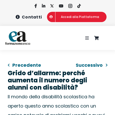
Salta
al
Contatti
Accedi alla Piattaforma
contenuto
Toggle
Navigation
HOME
Precedente
Successivo
CHI SIAMO
Grido d’allarme: perché
aumenta il numero degli
CONCORSI
alunni con disabilità?
Il mondo della disabilità scolastica ha
CORSI DI FOR
aperto questo anno scolastico con un