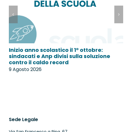
Inizio anno scolastico il 1° ottobre:
L
sindacati e Anp divisi sulla soluzione
p
contro il caldo record
9
9 Agosto 2026
Sede Legale
Via San Francesco a Ripa, 67