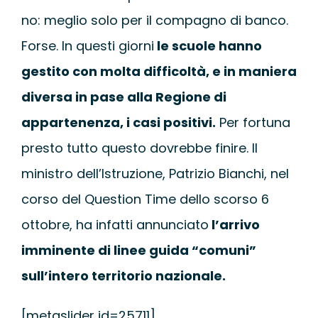
WEBINAR
no: meglio solo per il compagno di banco.
Forse. In questi giorni
le scuole hanno
UNIVERSITÀ
gestito con molta difficoltà, e in maniera
diversa in pase alla Regione di
SCUOLA
appartenenza, i casi positivi.
Per fortuna
presto tutto questo dovrebbe finire. Il
SERVIZI PER L
ministro dell’Istruzione, Patrizio Bianchi, nel
corso del Question Time dello scorso 6
CERTIFICAZIO
ottobre, ha infatti annunciato
l’arrivo
NEWS
imminente di linee guida “comuni”
sull’intero territorio nazionale.
[metaslider id=25711]