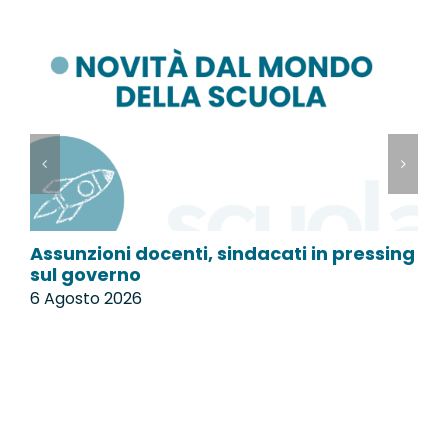
Assunzioni docenti, sindacati in pressing
P
sul governo
l
6 Agosto 2026
6