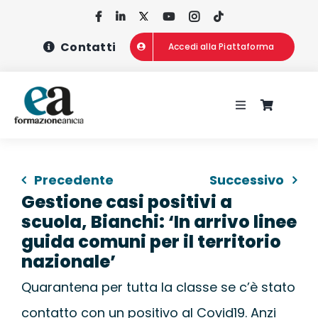
Salta
al
Contatti
Accedi alla Piattaforma
contenuto
Toggle
Navigation
HOME
Precedente
Successivo
CHI SIAMO
Gestione casi positivi a
scuola, Bianchi: ‘In arrivo linee
CONCORSI
guida comuni per il territorio
nazionale’
CORSI DI FOR
Quarantena per tutta la classe se c’è stato
contatto con un positivo al Covid19. Anzi