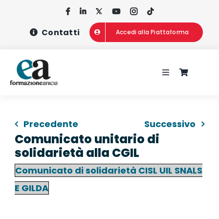
Salta
al
Contatti
Accedi alla Piattaforma
contenuto
Toggle
Navigation
HOME
Precedente
Successivo
CHI SIAMO
Comunicato unitario di
solidarietà alla CGIL
CONCORSI
Comunicato di solidarietà CISL UIL SNALS
E GILDA
CORSI DI FOR