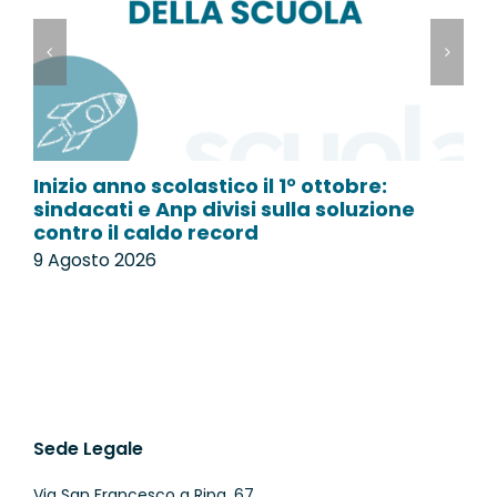
Inizio anno scolastico il 1° ottobre:
L
sindacati e Anp divisi sulla soluzione
p
contro il caldo record
9
9 Agosto 2026
Sede Legale
Via San Francesco a Ripa, 67