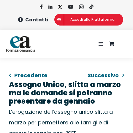
Salta
al
Contatti
Accedi alla Piattaforma
contenuto
Toggle
Navigation
HOME
Precedente
Successivo
CHI SIAMO
Assegno Unico, slitta a marzo
ma le domande si potranno
CONCORSI
presentare da gennaio
L’erogazione dell’assegno unico slitta a
CORSI DI FOR
marzo per permettere alle famiglie di